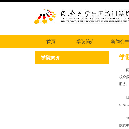
首页
学院简介
新闻公
学
学院简介
同济
校众
服务
目前
供意
20
院的