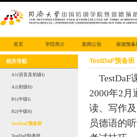
首页
学院简介
新闻公告
留德预备
TestDaF预备班
相关导航
A1(语音及初级I)
TestDaF
A2(初级II)
2000
年
2
月
B1(中级I)
读、写作及
B2(中级II)
员德语的听
TestDaF预备班
TestDaF助考班